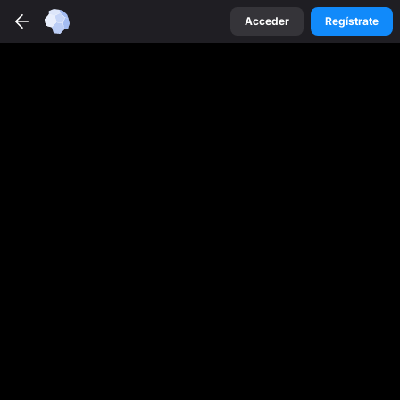
Acceder
Regístrate