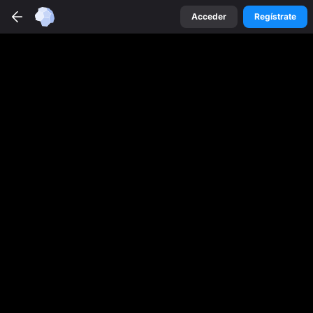
Acceder
Regístrate