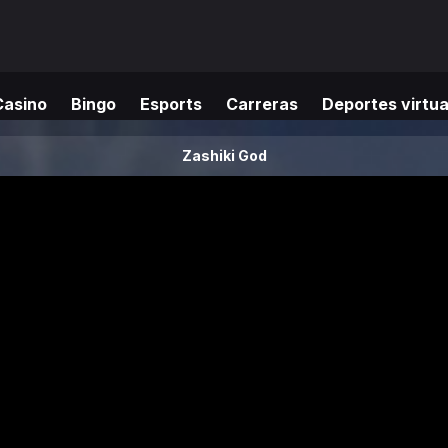
Casino
Bingo
Esports
Carreras
Deportes virtua
Zashiki God