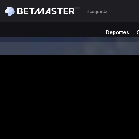
Deportes