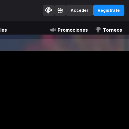
Acceder
Regístrate
les
Promociones
Torneos