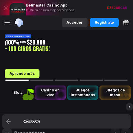
Betmaster
Casino
App
DESCARGAR
Disfruta de una mejor experiencia
Acceder
Regístrate
Aprende más
Casino en
Juegos
Juegos de
Slots
vivo
instantáneos
mesa
TODOS