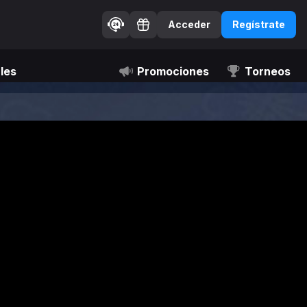
Acceder
Regístrate
les
Promociones
Torneos