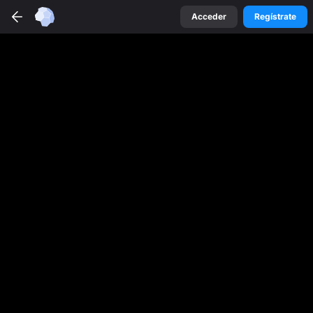
Acceder
Regístrate