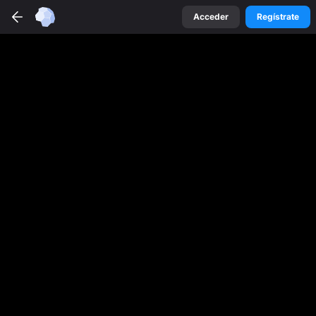
Acceder
Regístrate