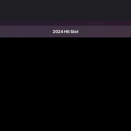
2024 Hit Slot