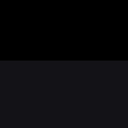
Más juegos que te pueden gustar