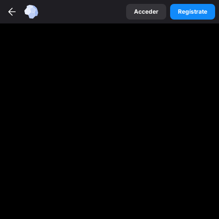
Acceder
Regístrate