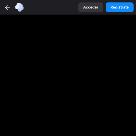
Acceder
Regístrate