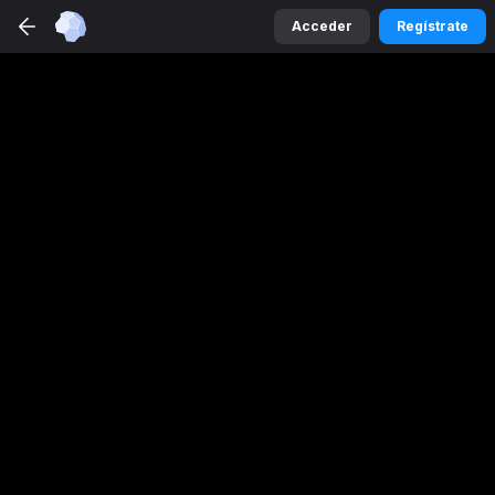
Betmaster
Casino
App
Acceder
Regístrate
DESCARGAR
Disfruta de una mejor experiencia
Acceder
Regístrate