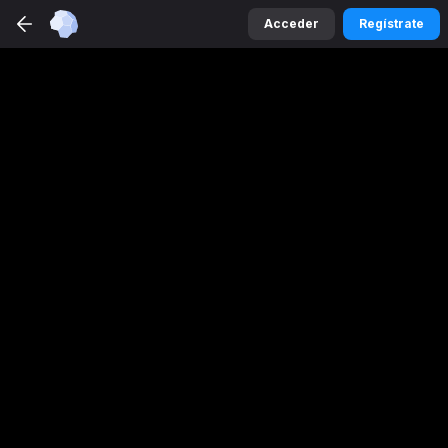
Betmaster
Casino
App
Acceder
Regístrate
DESCARGAR
Disfruta de una mejor experiencia
Acceder
Regístrate