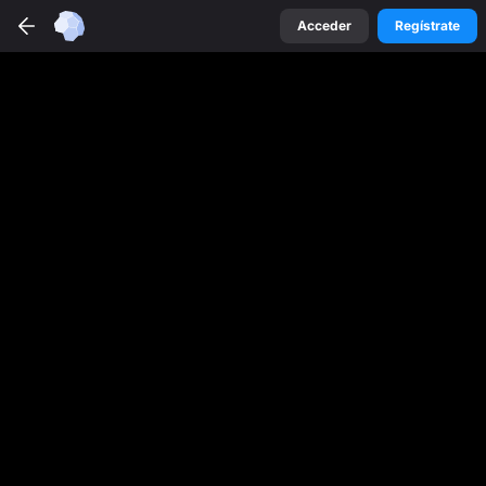
Acceder
Regístrate