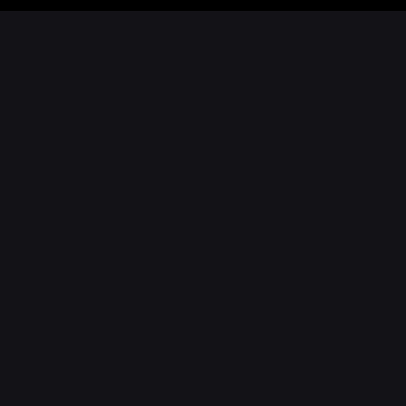
Más juegos que te pueden gustar