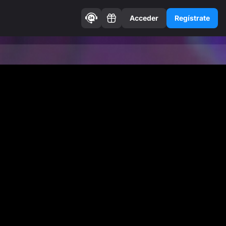
Acceder
Regístrate