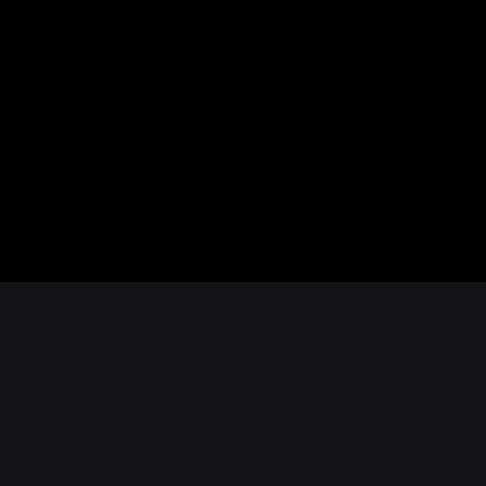
Más juegos que te pueden gustar