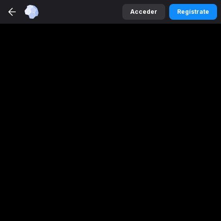
Betmaster
Casino
App
Acceder
Regístrate
DESCARGAR
Disfruta de una mejor experiencia
Acceder
Regístrate