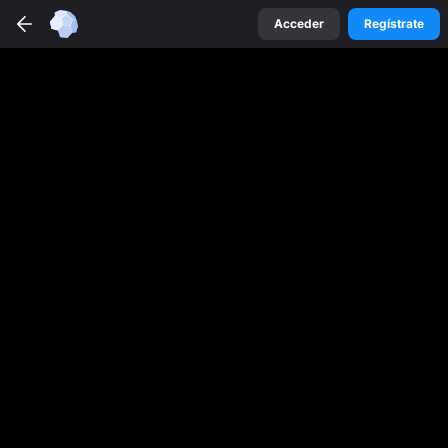
Acceder
Regístrate