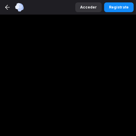
Betmaster
Casino
App
Acceder
Regístrate
DESCARGAR
Disfruta de una mejor experiencia
Acceder
Regístrate