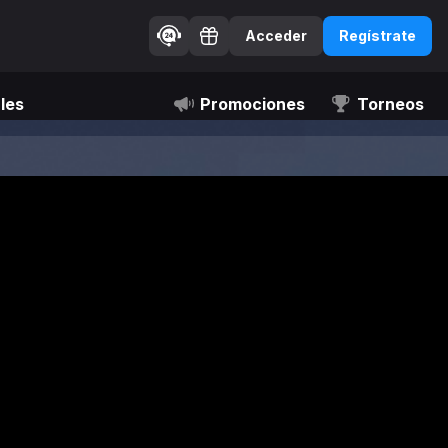
Acceder
Regístrate
les
Promociones
Torneos