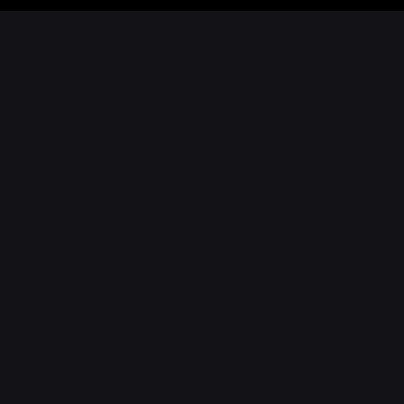
Más juegos que te pueden gustar