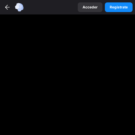
Acceder
Regístrate