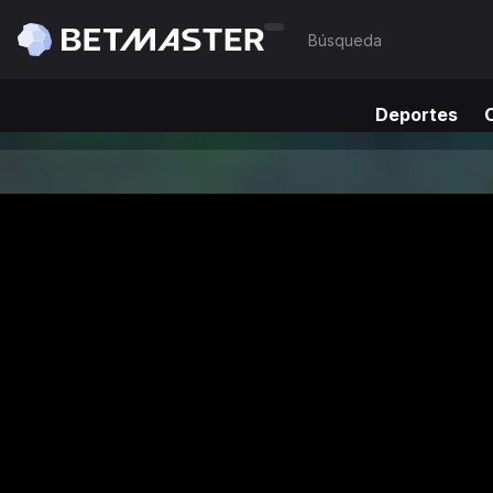
Deportes