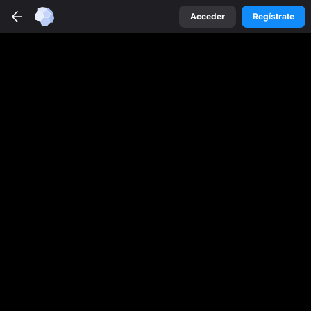
Acceder
Regístrate