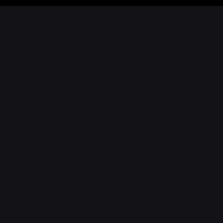
Más juegos que te pueden gustar