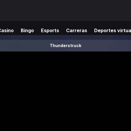
Casino
Bingo
Esports
Carreras
Deportes virtua
Thunderstruck