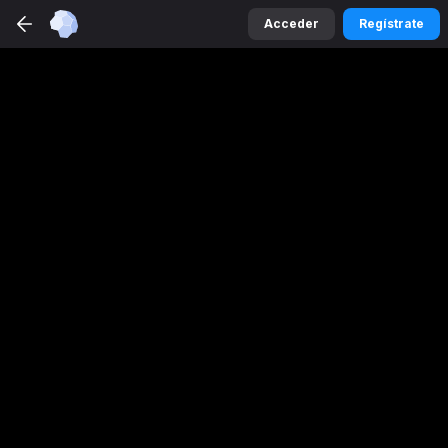
Betmaster
Casino
App
Acceder
Regístrate
DESCARGAR
Disfruta de una mejor experiencia
Acceder
Regístrate