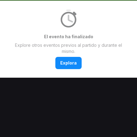
El evento ha finalizado
Explore otros eventos previos al partido y durante el
mismo.
Explora