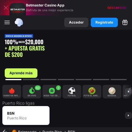
Betmaster
Casino
App
DESCARGAR
Disfruta de una mejor experiencia
Acceder
Regístrate
Aprende más
62
1
EVENTOS MÁS IMPORTANTES
EN VIVO
BOOSTED ODDS
FÚTBOL
FÚTBOL AMERICANO
BÉISBOL
Puerto Rico
ligas
BSN
Puerto Rico
Baloncesto
Puerto Rico
BSN