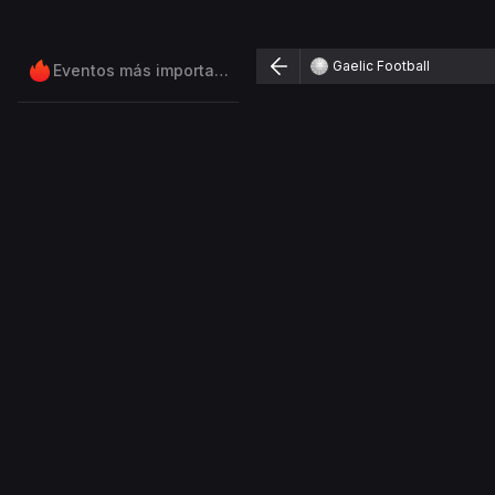
Gaelic Football
Eventos más importantes