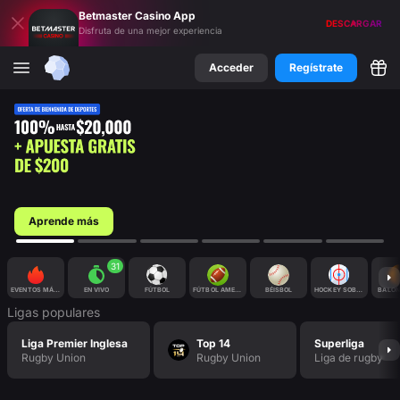
Betmaster
Casino
App
DESCARGAR
Disfruta de una mejor experiencia
Acceder
Regístrate
Aprende más
31
EVENTOS MÁS IMPORTANTES
EN VIVO
FÚTBOL
FÚTBOL AMERICANO
BÉISBOL
HOCKEY SOBRE HIELO
BALON
Ligas populares
Liga Premier Inglesa
Top 14
Superliga
Rugby Union
Rugby Union
Liga de rugby