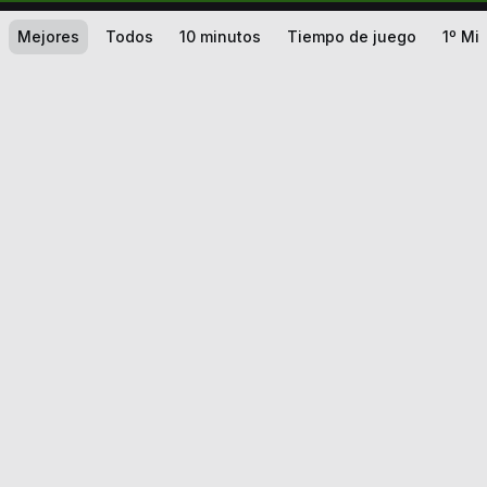
Mejores
Todos
10 minutos
Tiempo de juego
1º Mi