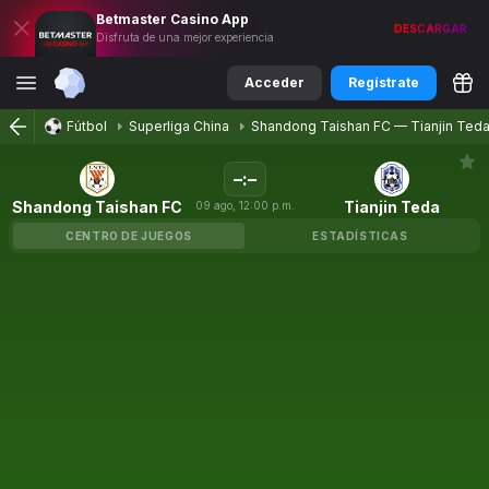
Betmaster
Casino
App
DESCARGAR
Disfruta de una mejor experiencia
Acceder
Regístrate
Fútbol
Superliga China
Shandong Taishan FC
—
Tianjin Ted
–
:
–
Shandong Taishan FC
Tianjin Teda
09
ago
,
12:00 p.m.
CENTRO DE JUEGOS
ESTADÍSTICAS