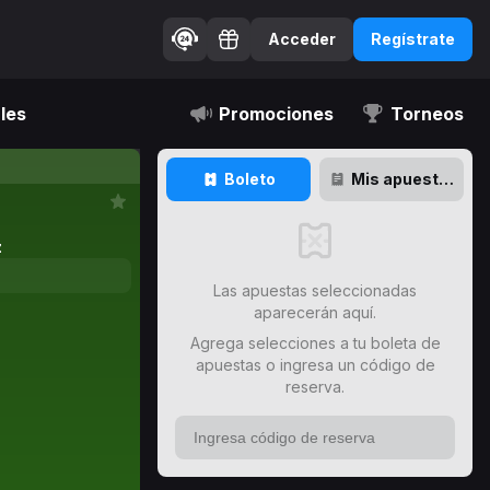
Acceder
Regístrate
les
Promociones
Torneos
Boleto
Mis apuesta
s
z
Las apuestas seleccionadas
aparecerán aquí.
Agrega selecciones a tu boleta de
apuestas o ingresa un código de
reserva.