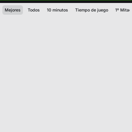
Mejores
Todos
10 minutos
Tiempo de juego
1º Mitad