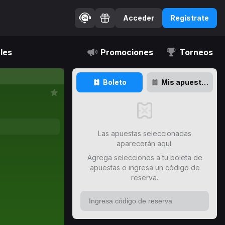
Acceder
Regístrate
les
Promociones
Torneos
Boleto
Mis apuesta
s
Las apuestas seleccionadas
aparecerán aquí.
Agrega selecciones a tu boleta de
apuestas o ingresa un código de
reserva.