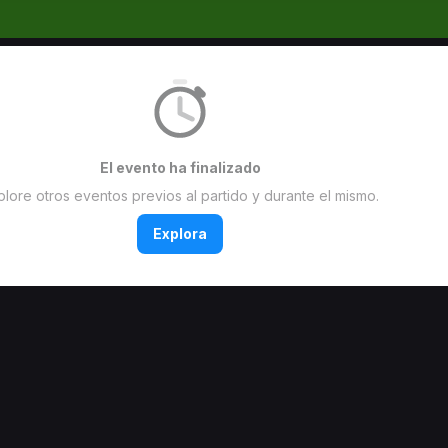
El evento ha finalizado
plore otros eventos previos al partido y durante el mismo.
Explora