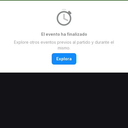
El evento ha finalizado
Explore otros eventos previos al partido y durante el
mismo.
Explora