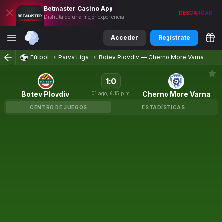
Betmaster
Casino
App
DESCARGAR
Disfruta de una mejor experiencia
Acceder
Regístrate
Fútbol
Parva Liga
Botev Plovdiv
—
Cherno More Varna
1
:
0
Botev Plovdiv
Cherno More Varna
01
ago
,
6:15 p.m.
CENTRO DE JUEGOS
ESTADÍSTICAS