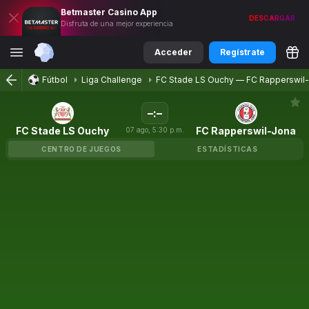
Betmaster
Casino
App
DESCARGAR
Disfruta de una mejor experiencia
Acceder
Regístrate
Fútbol
Liga Challenge
FC Stade LS Ouchy
—
FC Rapperswil
–
:
–
FC Stade LS Ouchy
FC Rapperswil-Jona
07
ago
,
5:30 p.m.
CENTRO DE JUEGOS
ESTADÍSTICAS