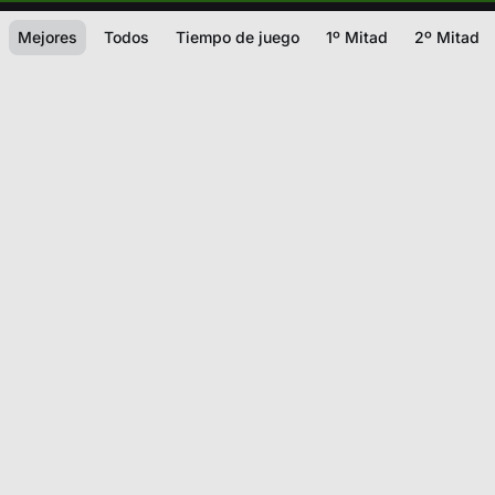
Mejores
Todos
Tiempo de juego
1º Mitad
2º Mitad