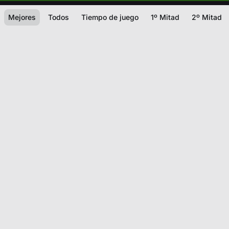
Mejores
Todos
Tiempo de juego
1º Mitad
2º Mitad