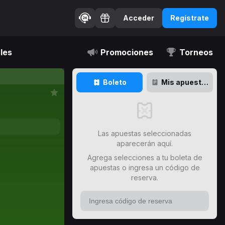
Acceder
Regístrate
les
Promociones
Torneos
Boleto
Mis apuesta
s
Las apuestas seleccionadas
aparecerán aquí.
Agrega selecciones a tu boleta de
apuestas o ingresa un código de
reserva.