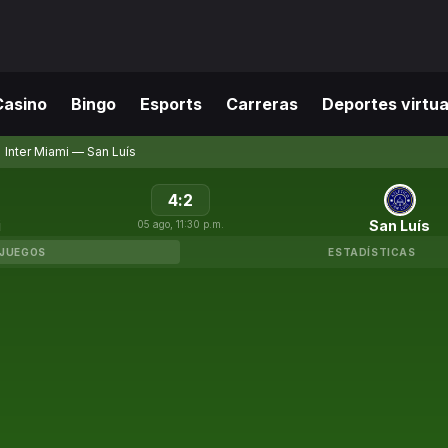
Casino
Bingo
Esports
Carreras
Deportes virtua
Inter Miami
—
San Luís
4
:
2
i
San Luís
05
ago
,
11:30 p.m.
 JUEGOS
ESTADÍSTICAS