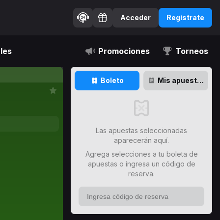
Acceder
Regístrate
les
Promociones
Torneos
Boleto
Mis apuesta
s
Las apuestas seleccionadas
aparecerán aquí.
Agrega selecciones a tu boleta de
apuestas o ingresa un código de
reserva.