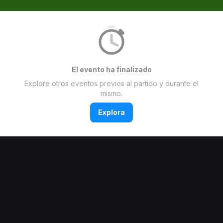
El evento ha finalizado
Explore otros eventos previos al partido y durante el
mismo.
Explora