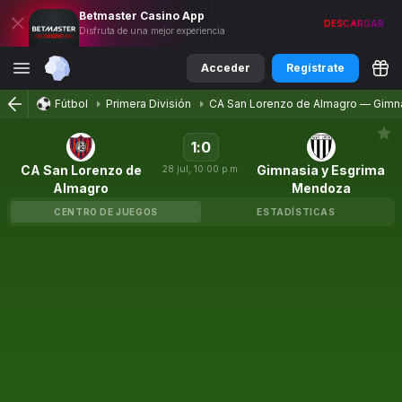
Betmaster
Casino
App
DESCARGAR
Disfruta de una mejor experiencia
Acceder
Regístrate
Fútbol
Primera División
CA San Lorenzo de Almagro
—
Gimn
1
:
0
CA San Lorenzo de
Gimnasia y Esgrima
28
jul
,
10:00 p.m.
Almagro
Mendoza
CENTRO DE JUEGOS
ESTADÍSTICAS