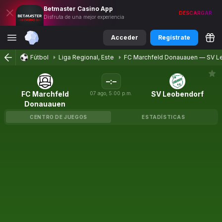
Betmaster
Casino
App
DESCARGAR
Disfruta de una mejor experiencia
Acceder
Regístrate
Fútbol
Liga Regional, Este
FC Marchfeld Donauauen
—
SV L
–
:
–
FC Marchfeld
SV Leobendorf
07
ago
,
5:00 p.m.
Donauauen
CENTRO DE JUEGOS
ESTADÍSTICAS