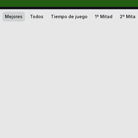
Mejores
Todos
Tiempo de juego
1º Mitad
2º Mita