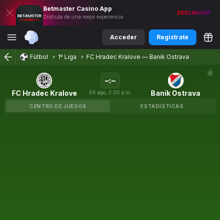
Betmaster
Casino
App
DESCARGAR
Disfruta de una mejor experiencia
Acceder
Regístrate
Fútbol
1ª Liga
FC Hradec Kralove
—
Banik Ostrava
–
:
–
FC Hradec Kralove
Banik Ostrava
09
ago
,
3:00 p.m.
CENTRO DE JUEGOS
ESTADÍSTICAS