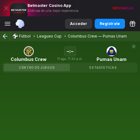
Betmaster
Casino
App
DESCARGAR
Disfruta de una mejor experiencia
Acceder
Regístrate
Fútbol
Leagues Cup
Columbus Crew
—
Pumas Unam
–
:
–
Columbus Crew
Pumas Unam
11
ago
,
11:30 p.m.
CENTRO DE JUEGOS
ESTADÍSTICAS