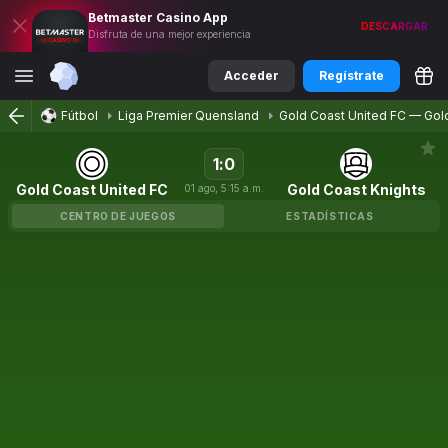
Betmaster
Casino
App
DESCARGAR
Disfruta de una mejor experiencia
Acceder
Regístrate
Fútbol
Liga Premier Quensland
Gold Coast United FC
—
Gol
1
:
0
Gold Coast United FC
Gold Coast Knights
01
ago
,
5:15 a.m.
CENTRO DE JUEGOS
ESTADÍSTICAS