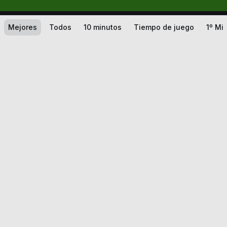
Mejores
Todos
10 minutos
Tiempo de juego
1º Mi