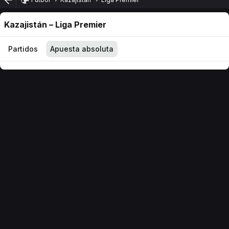
Kazajistán
–
Liga Premier
Partidos
Apuesta absoluta