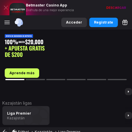
Betmaster
Casino
App
DESCARGAR
Disfruta de una mejor experiencia
Acceder
Regístrate
Aprende más
EVENTOS MÁS IMPORTANTES
Kazajistán
ligas
Liga Premier
Kazajistán
Fútbol
Kazajistán
Liga Premier