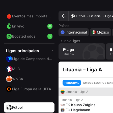
Eventos más importantes
Fútbol
Lituania
Liga 
Países
En vivo
66
Internacional
México
Boosted odds
3
Lituania
ligas
1ª Liga
I
Ligas principales
Lituania
Li
Liga de Campeones de la UEFA
Lituania
–
Liga A
MLB
WNBA
PRINCIPAL
AMBOS EQUIPOS MA
Liga Europa de la UEFA
Lituania
–
Liga A
Lituania
–
Liga A
FK Kauno Zalgiris
Fútbol
FC Hegelmann