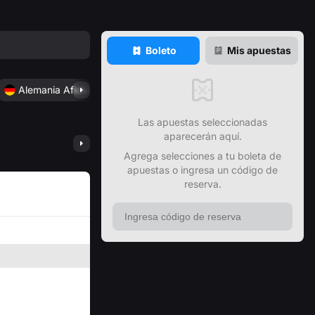
Boleto
Mis apuestas
Alemania Aficionado
Arabia Saudita
Argentina
Las apuestas seleccionadas
aparecerán aquí.
Agrega selecciones a tu boleta de
apuestas o ingresa un código de
reserva.