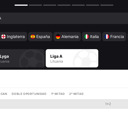
A
Inglaterra
España
Alemania
Italia
Francia
I Lyga
Liga A
tuania
Lituania
RCAN
DOBLE OPORTUNIDAD
1º MITAD
2º MITAD
1x2
Hándicap
Total