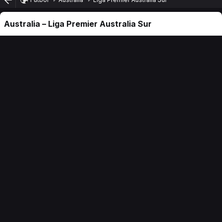
Australia
–
Liga Premier Australia Sur