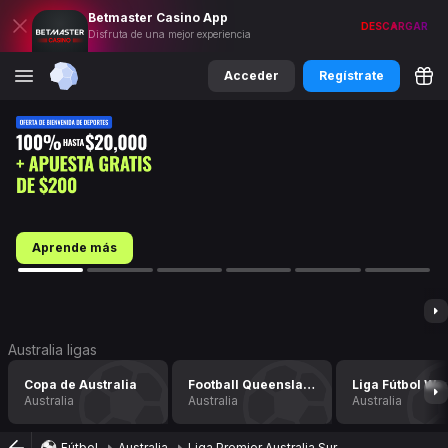
Betmaster
Casino
App
DESCARGAR
Disfruta de una mejor experiencia
Acceder
Regístrate
Aprende más
EVENTOS MÁS IMPORTANTES
Australia
ligas
Copa de Australia
Football Queensland Premier League
Australia
Australia
Australia
Fútbol
Australia
Liga Premier Australia Sur