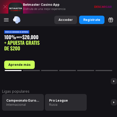
Betmaster
Casino
App
DESCARGAR
Disfruta de una mejor experiencia
Acceder
Regístrate
Aprende más
EVENTOS MÁS IMPORTANTES
Ligas populares
Campeonato Europeo
Pro League
Internacional
Rusia