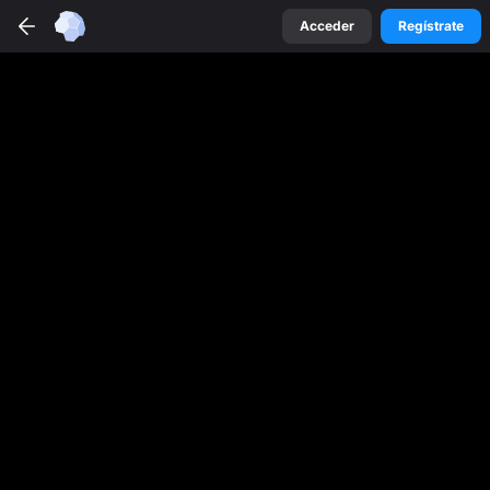
Acceder
Regístrate